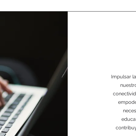
Impulsar la
nuestr
conectivi
empoder
neces
educat
contribuy