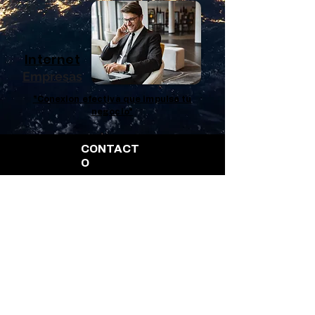
Internet
Empresas
"Conexion efectiva que impulsa tu
negocio"
CONTACT
O
4989356131
4981056542
8002040592
4989815024
4989815024
Priv. Rancho Viejo 1, Col. Centro,
Gral. Francisco R. Murguía, Zac.
CP 98350