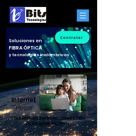
Contratar
Soluciones en
FIBRA ÓPTICA
y tecnologías inalámbricas
Internet
Hogar
"Tu hogar, siempre conectado y lleno
de opciones sin limite"